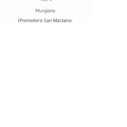
Murgiana
(Pomodoro San Marzano,
mozzarella, funghi della murgia,
salsiccia, prezzemolo, parmigiano,
aglio e olio)
13 €
Salmonella
8Mozzarella, salmone affumicato,
carciofi e rucola)
14 €
Del Marinaio
(Pomodoro San Marzano,
mozzarella, olio EVO, tonno, capperi
di Pantelleria, cipolla di Tropea IGP)